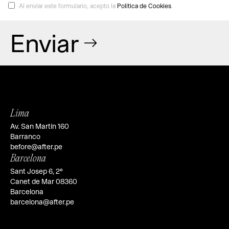
Al enviar este formulario, acepto la
Política de Cookies
.
Enviar
Lima
Av. San Martín 160
Barranco
before@after.pe
Barcelona
Sant Josep 6, 2º
Canet de Mar 08360
Barcelona
barcelona@after.pe